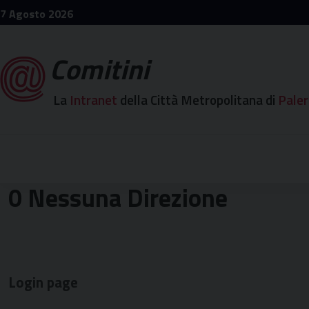
Skip
7 Agosto 2026
to
content
Comitini
La
Intranet
della Città Metropolitana di
Pale
0 Nessuna Direzione
Login page