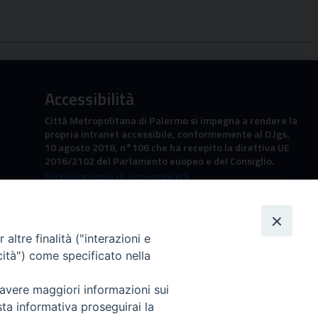
Accessibilità
Città Metropolitana di Palermo si impegna a rendere la
propria intranet accessibile, conformemente al D.lgs.
10 agosto 2018, n°106 che ha recepito la direttiva UE
2016/2102 del Parlamento euopeo e del Consiglio.
Dichiarazione di accessibilità
altre finalità ("interazioni e
cità") come specificato nella
 avere maggiori informazioni sui
sta informativa proseguirai la