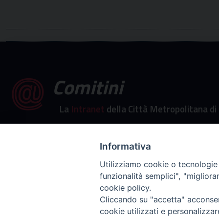
Comitini
La
Intranet
della Città Metropolitana di
Informativa
Utilizziamo cookie o tecnologie s
funzionalità semplici", "miglior
cookie policy.
Cliccando su "accetta" acconsent
cookie utilizzati e personalizza