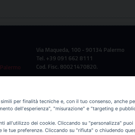
Via Maqueda, 100 - 90134 Palermo
Tel. +39 091 662 8111
Cod. Fisc. 80021470820.
Palermo
imili per finalità tecniche e, con il tuo consenso, anche per 
amento dell'esperienza", "misurazione" e "targeting e pubbli
i all'utilizzo dei cookie. Cliccando su "personalizza" puoi
re le tue preferenze. Cliccando su "rifiuta" o chiudendo que