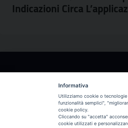
Indicazioni Circa L’applic
Comitini
Informativa
La
Intranet
della Città Metropolitana di
Utilizziamo cookie o tecnologie s
funzionalità semplici", "miglior
cookie policy.
Cliccando su "accetta" acconsent
cookie utilizzati e personalizza