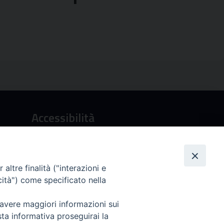
Accessibilità
Città Metropolitana di Palermo si impegna a rendere la
propria intranet accessibile, conformemente al D.lgs.
10 agosto 2018, n°106 che ha recepito la direttiva UE
2016/2102 del Parlamento euopeo e del Consiglio.
altre finalità ("interazioni e
Dichiarazione di accessibilità
cità") come specificato nella
 avere maggiori informazioni sui
sta informativa proseguirai la