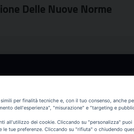
azione Delle Nuove Norme
Via Maqueda, 100 - 90134 Palermo
Tel. +39 091 662 8111
Cod. Fisc. 80021470820.
Palermo
imili per finalità tecniche e, con il tuo consenso, anche per 
amento dell'esperienza", "misurazione" e "targeting e pubbli
i all'utilizzo dei cookie. Cliccando su "personalizza" puoi
re le tue preferenze. Cliccando su "rifiuta" o chiudendo que